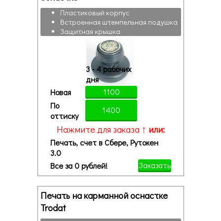
Пластиковый корпус
Встроенная штемпельная подушка
Защитная крышка
3 - 4 рабочих
дня
1100
Новая
По
1400
оттиску
Нажмите для заказа ↑
или:
Печать, счет в Сбере, Рутокен
3.0
Заказать
Все за 0 рублей!
Печать на карманной оснастке
Trodat