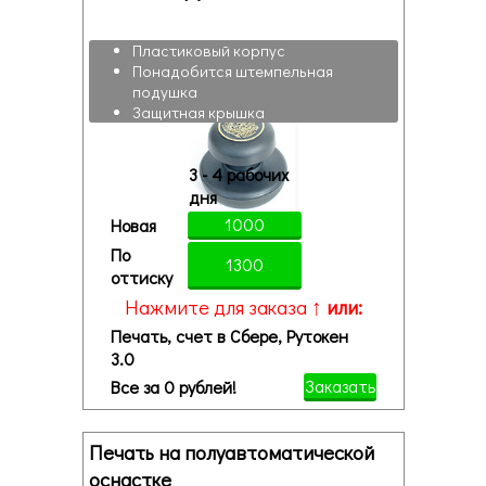
Пластиковый корпус
Понадобится штемпельная
подушка
Защитная крышка
3 - 4 рабочих
дня
1000
Новая
По
1300
оттиску
Нажмите для заказа ↑
или:
Печать, счет в Сбере, Рутокен
3.0
Заказать
Все за 0 рублей!
Печать на полуавтоматической
оснастке