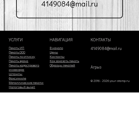
4149084@mail.ru
УСЛУГИ
НАВИГАЦИЯ
КОНТАКТЫ
Печать ИП
В начало
4149084@mail.ru
Печать ООО
Цены
Печать по оттиску
Контакты
Печать врача
Как заказать печать
Печать кадастрового
Образцы печатей
Агрыз
инженера
Штампы
Факсимиле
© 2016 - 2026 your-stamp.ru
Металлические печати
Налоговый вычет