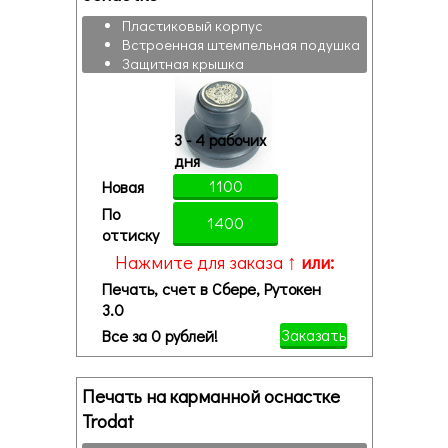
Пластиковый корпус
Встроенная штемпельная подушка
Защитная крышка
3 - 4 рабочих
дня
1100
Новая
По
1400
оттиску
Нажмите для заказа ↑
или:
Печать, счет в Сбере, Рутокен
3.0
Заказать
Все за 0 рублей!
Печать на карманной оснастке
Trodat