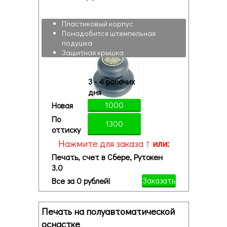
Пластиковый корпус
Понадобится штемпельная
подушка
Защитная крышка
3 - 4 рабочих
дня
1000
Новая
По
1300
оттиску
Нажмите для заказа ↑
или:
Печать, счет в Сбере, Рутокен
3.0
Заказать
Все за 0 рублей!
Печать на полуавтоматической
оснастке